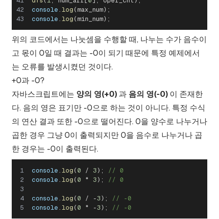
dfs
(
1
,
 num_arr
[
0
]
,
 oper_cnt
)
;
console
.
log
(
max_num
)
;
console
.
log
(
min_num
)
;
위의 코드에서는 나눗셈을 수행할 때, 나누는 수가 음수이
고 몫이 0일 때 결과는 -0이 되기 때문에 특정 예제에서
는 오류를 발생시켰던 것이다.
+0과 -0?
자바스크립트에는
양의 영(+0)
과
음의 영(-0)
이 존재한
다. 음의 영은 표기만 -0으로 하는 것이 아니다. 특정 수식
의 연산 결과 또한 -0으로 떨어진다. 0을 양수로 나누거나
곱한 경우 그냥 0이 출력되지만 0을 음수로 나누거나 곱
한 경우는 -0이 출력된다.
console
.
log
(
0
/
3
)
;
// 0
console
.
log
(
0
*
3
)
;
// 0
console
.
log
(
0
/
-
3
)
;
// -0
console
.
log
(
0
*
-
3
)
;
// -0