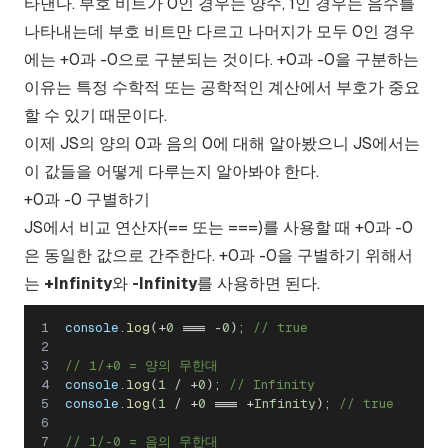
타낸다. 부호 비트가 0인 경우는 양수, 1인 경우는 음수를
나타내는데 부호 비트만 다르고 나머지가 모두 0인 경우
에는 +0과 -0으로 구분되는 것이다. +0과 -0을 구분하는
이유는 특정 수학적 또는 공학적인 계산에서 부호가 중요
할 수 있기 때문이다.
이제 JS의 양의 0과 음의 0에 대해 알아봤으니 JS에서는
이 값들을 어떻게 다루는지 알아봐야 한다.
+0과 -0 구별하기
JS에서 비교 연산자(== 또는 ===)를 사용할 때 +0과 -0
은 동일한 값으로 간주한다. +0과 -0을 구별하기 위해서
는
+Infinity
와
-Infinity
를 사용하면 된다.
console
.
log
(
+
0
===
-
0
)
;
// true
// 1/+0 = 양의 무한대
console
.
log
(
1
/
+
0
)
;
// Infinity
console
.
log
(
1
/
+
0
===
+
Infinity
)
;
// true
// 1/-0 = 음의 무한대