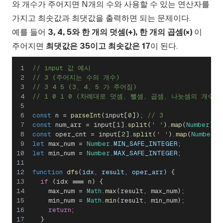
와 개수가 주어지면 N개의 수와 사용할 수 있는 연산자를
가지고 최솟값과 최댓값을 출력하면 되는 문제이다.
예를 들어
3, 4, 5와 한 개의 덧셈(+), 한 개의 곱셈(×)
이
주어지면
최댓값은 35이고 최솟값은 17
이 된다.
// input 값 예시
// 3 (주어지는 수의 개수)
// 3 4 5 (3, 4, 5 가 주어짐)
// 1 0 1 0 (차례대로 덧셈, 뺄셈, 곱셈, 나눗셈의 개수 =
const
 n 
=
parseInt
(
input
[
0
]
)
;
// 3
const
 num_arr 
=
 input
[
1
]
.
split
(
' '
)
.
map
(
Number
)
;
const
 oper_cnt 
=
 input
[
2
]
.
split
(
' '
)
.
map
(
Number
)
;
let
 max_num 
=
Number
.
MIN_SAFE_INTEGER
;
let
 min_num 
=
Number
.
MAX_SAFE_INTEGER
;
function
dfs
(
idx
,
 result
,
 oper_arr
)
{
if
(
idx 
===
 n
)
{
    max_num 
=
Math
.
max
(
result
,
 max_num
)
;
    min_num 
=
Math
.
min
(
result
,
 min_num
)
;
return
;
}