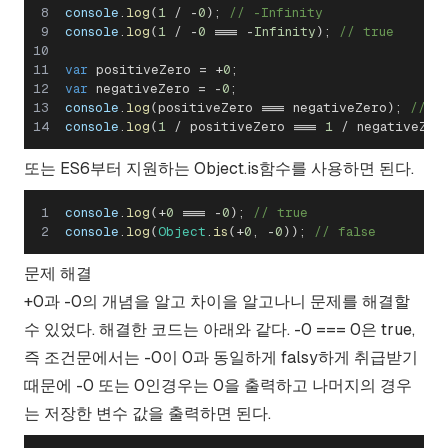
console
.
log
(
1
/
-
0
)
;
// -Infinity
console
.
log
(
1
/
-
0
===
-
Infinity
)
;
// true
var
 positiveZero 
=
+
0
;
var
 negativeZero 
=
-
0
;
console
.
log
(
positiveZero 
===
 negativeZero
)
;
// t
console
.
log
(
1
/
 positiveZero 
===
1
/
 negativeZer
또는 ES6부터 지원하는 Object.is함수를 사용하면 된다.
console
.
log
(
+
0
===
-
0
)
;
// true
console
.
log
(
Object
.
is
(
+
0
,
-
0
)
)
;
// false
문제 해결
+0과 -0의 개념을 알고 차이을 알고나니 문제를 해결할
수 있었다. 해결한 코드는 아래와 같다. -0 === 0은 true,
즉 조건문에서는 -0이 0과 동일하게 falsy하게 취급받기
때문에 -0 또는 0인경우는 0을 출력하고 나머지의 경우
는 저장한 변수 값을 출력하면 된다.