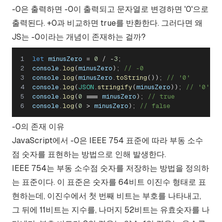
-0은 출력하면 -0이 출력되고 문자열로 변경하면 '0'으로
출력된다. +0과 비교하면 true를 반환한다. 그러다면 왜
JS는 -0이라는 개념이 존재하는 걸까?
let
 minusZero 
=
0
/
-
3
;
console
.
log
(
minusZero
)
;
// -0
console
.
log
(
minusZero
.
toString
(
)
)
;
// '0'
console
.
log
(
JSON
.
stringify
(
minusZero
)
)
;
// '0'
console
.
log
(
0
===
 minusZero
)
;
// true
console
.
log
(
0
>
 minusZero
)
;
// false
-0의 존재 이유
JavaScript에서 -0은 IEEE 754 표준에 따라 부동 소수
점 숫자를 표현하는 방법으로 인해 발생한다.
IEEE 754는 부동 소수점 숫자를 저장하는 방법을 정의하
는 표준이다. 이 표준은 숫자를 64비트 이진수 형태로 표
현하는데, 이진수에서 첫 번째 비트는 부호를 나타내고,
그 뒤에 11비트는 지수를, 나머지 52비트는 유효숫자를 나