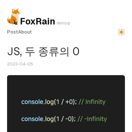
FoxRain
devlog
Post
About
JS, 두 종류의 0
2023-04-05